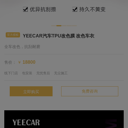
官方授权
YEECAR汽车TPU改色膜 改色车衣
全车改色，抗刮耐磨
售价：
18800
￥
线下门店
包安装
无忧售后
无尘施工
免费咨询
立即购买