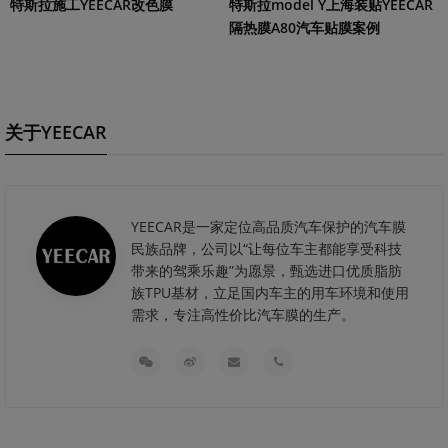
特斯拉model Y上海装贴YEECAR
特斯拉施工YEECAR改色膜
隔热膜A80汽车贴膜案例
关于YEECAR
YEECAR是一家定位高品质汽车保护的汽车膜
民族品牌，公司以“让每位车主都能享受科技
带来的驾乘乐趣”为愿景，甄选进口优质脂肪
族TPU基材，立足国内车主的用车环境和使用
需求，专注高性价比汽车膜的生产。