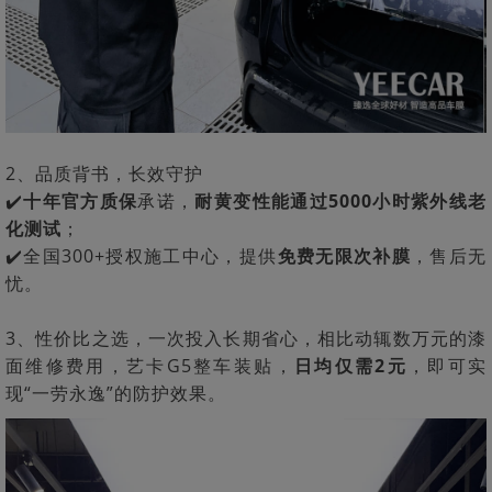
2、品质背书，长效守护
✔️
十年官方质保
承诺，
耐黄变性能通过5000小时紫外线老
化测试
；
✔️全国300+授权施工中心，提供
免费无限次补膜
，售后无
忧。
3、性价比之选，一次投入长期省心，相比动辄数万元的漆
面维修费用，艺卡G5整车装贴，
日均仅需2元
，即可实
现“一劳永逸”的防护效果。