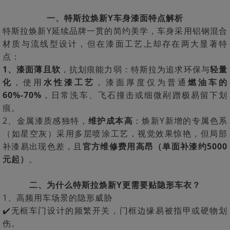
一、特斯拉焕新Y车身漆面特点解析
特斯拉焕新Y延续品牌一贯的简约美学，车身采用铝钢混合
材质与流线型设计，但在漆面工艺上却存在两大显著特
点：
1、漆面薄且软
，抗划痕能力弱：特斯拉为追求环保与
轻量
化
，使用
水性漆工艺
，漆面厚度仅为普通
燃油车的
60%-70%
，日常洗车、飞石撞击或细微剐蹭极易留下划
痕。
2、金属漆质感独特，
维护成本高
：焕新Y新增的专属色系
（如星空灰）采用多层喷涂工艺，视觉效果惊艳，但局部
补漆易出现色差，且
官方维修费用高昂（单面补漆约5000
元起）
。
二、为什么特斯拉焕新Y更需要贴隐形车衣？
1、高频用车场景的隐形威胁
✔️无框车门设计的频繁开关，门框边缘易被指甲或硬物划
伤。