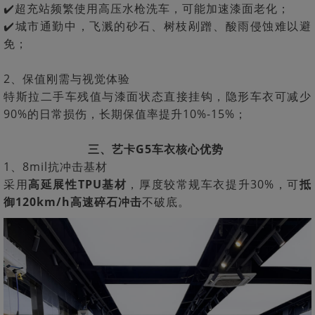
✔️超充站频繁使用高压水枪洗车，可能加速漆面老化；
✔️城市通勤中，飞溅的砂石、树枝剐蹭、酸雨侵蚀难以避
免；
2、保值刚需与视觉体验
特斯拉二手车残值与漆面状态直接挂钩，隐形车衣可减少
90%的日常损伤，长期保值率提升10%-15%；
三、艺卡G5车衣核心优势
1‌、8mil抗冲击基材‌
采用
高延展性TPU基材
，厚度较常规车衣提升30%，可
抵
御120km/h高速碎石冲击
不破底。