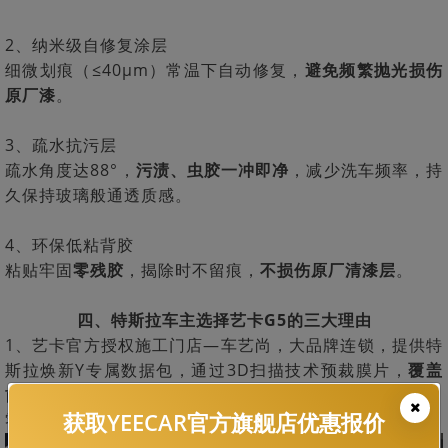
‌2、纳米级自修复涂层‌
细微划痕（≤40μm）常温下自动修复，
避免频繁抛光损伤
原厂漆
。
‌3、疏水抗污层‌
疏水角度达88°，
污渍、虫胶一冲即净
，减少洗车频率，持
久保持玻璃般通透质感。
‌4、环保低粘背胶‌
粘贴牢固
零残胶
，揭除时不留痕，
不损伤原厂清漆层
。
四、特斯拉车主选择艺卡G5的三大理由
1、艺卡官方授权施工门店—车艺尚，大品牌连锁，提供特
斯拉焕新Y专属数据包，通过3D扫描技术预裁膜片，
覆盖
前保险杠雷达孔、后尾翼曲面等复杂结构
，实现“零拆件、
获取YEECAR官方旗舰店优惠报价
零翘边”完美贴合。