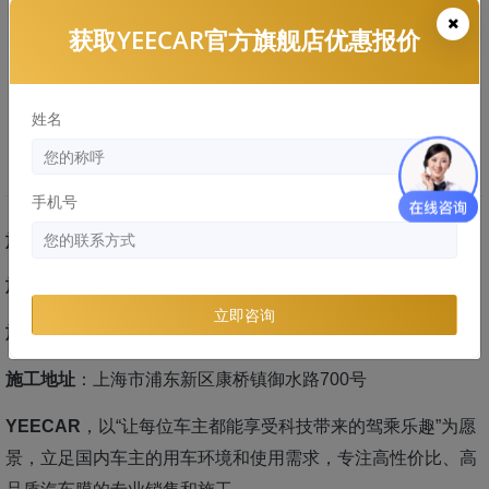
获取YEECAR官方旗舰店优惠报价
姓名
劳斯莱斯库里南上海装贴YEECAR隐形车衣
G10汽车贴膜
手机号
施工车型
： 劳斯莱斯库里南
施工项目
：YEECAR隐形车衣G10
立即咨询
施工门店
：
YEECAR御水路旗舰店
施工地址
：
上海市浦东新区康桥镇御水路700号
YEECAR
，以“让每位车主都能享受科技带来的驾乘乐趣”为愿
景，立足国内车主的用车环境和使用需求，专注高性价比、高