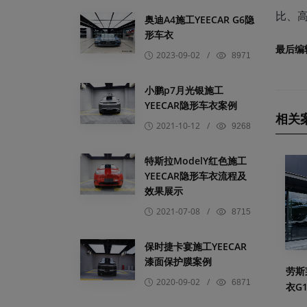
比、
奥迪A4施工YEECAR G6隐
形车衣
最后编
2023-09-02
/
8971
小鹏p7月光银施工
YEECAR隐形车衣案例
相关
2021-10-12
/
9268
特斯拉ModelY红色施工
YEECAR隐形车衣流程及
效果展示
2021-07-08
/
8715
保时捷卡宴施工YEECAR
漆面保护膜案例
劳斯
2020-09-02
/
6871
衣G