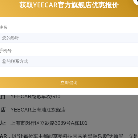
获取YEECAR官方旗舰店优惠报价
姓名
手机号
立即咨询
车型
：蓝色劳斯莱斯魅影
项目
：YEECAR隐形车衣G10
门店
：YEECAR上海浦江旗舰店
地址
：上海市闵行区立跃路3039号A栋101
AR
，以“让每位车主都能享受科技带来的驾乘乐趣”为愿景，立