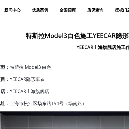
新闻中心
优质案例
全国招商
质保查询
授权门
特斯拉Model3白色施工YEECAR
YEECAR上海旗舰店施工
车型
：特斯拉 Model3 白色
项目
：YEECAR隐形车衣
门店
：YEECAR上海旗舰店
地址
：上海市松江区场东路194号（场南路）