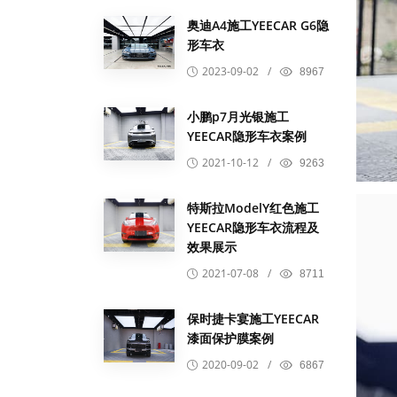
奥迪A4施工YEECAR G6隐
形车衣
2023-09-02
/
8967
小鹏p7月光银施工
YEECAR隐形车衣案例
2021-10-12
/
9263
特斯拉ModelY红色施工
YEECAR隐形车衣流程及
效果展示
2021-07-08
/
8711
保时捷卡宴施工YEECAR
漆面保护膜案例
2020-09-02
/
6867