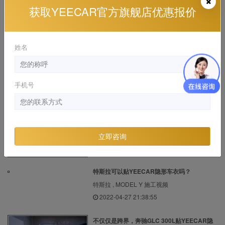
宾利添越 YEECAR隐形车衣漆面透明保护膜施
获取YEECAR官方旗舰店优惠报价
工案例
宾利 , 施工视频
2019-12-26 18:33:33
姓名
YEECAR艺卡汽车贴膜施工间环境展示
YEECAR , YEECAR 施工视频
手机号
2024-01-18 18:25:49
当玛莎拉蒂莱万特贴上YEECAR哑光车衣...
玛莎拉蒂 , Levante 施工视频, 漆面保护膜
立即咨询
2020-07-15 21:16:35
特斯拉可以贴YEECAR隐形车衣吗？
特斯拉 , MODEL Y 施工视频
2022-04-27 21:38:55
不仅仅是跨界，奔驰GLC 300L贴YEECAR隐