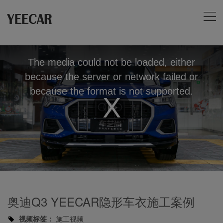
The media could not be loaded, either
because the server or network failed or
because the format is not supported.
Play
Video
奥迪Q3 YEECAR隐形车衣施工案例
视频标签：
施工视频