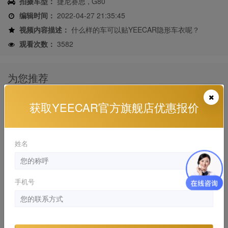
拍摄车型：
捷尼赛思 , G80
编辑时间：
2022-04-27 21:35:45
视频内容描述：
什么样的车可以贴YEECAR隐形车衣呢？
观看次数：
3582
为您推荐
豪华轿跑帕拉梅拉贴YEECAR隐形车衣
获取YEECAR官方旗舰店优惠报价
保时捷 , panamera 施工视频, 漆面保护膜
2020-08-06 18:49:40
姓名
宝马M760贴上YEECAR隔热膜享受更舒适驾
驶体验
宝马 , 施工视频
手机号
2020-08-18 21:59:29
路虎揽胜极光贴YEECAR隐形车衣施工视频