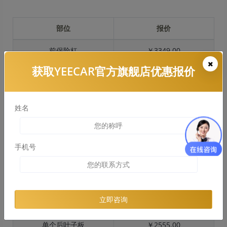
部位
报价
前保险杠
￥3349.00
获取YEECAR官方旗舰店优惠报价
引擎盖
￥3669.00
左右两侧前叶子板
￥2774.00
姓名
反光镜
￥481.00
后保险杠
￥2316.00
手机号
后盖 + 车尾
￥3131.00
两个侧裙
￥1275.00
立即咨询
车顶
￥939.00
单个后叶子板
￥2555.00