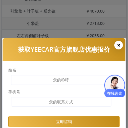
引擎盖 + 叶子板 + 反光镜
￥4070.00
引擎盖
￥2713.00
左右两侧前叶子板
￥2035.00
获取YEECAR官方旗舰店优惠报价
反光镜
￥406.00
后保险杠
￥0.00
姓名
后盖 + 车尾
￥2624.00
两个侧裙
￥1410.00
手机号
车顶
￥2351.00
右后叶子板 + 右侧两个门
￥2850.00
左后叶子板 + 左侧两个门
￥2850.00
立即咨询