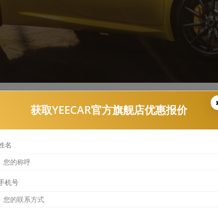
获取YEECAR官方旗舰店优惠报价
YEECAR漆面保护膜报价查询结果
姓名
手机号
G5
部位
前保险杠