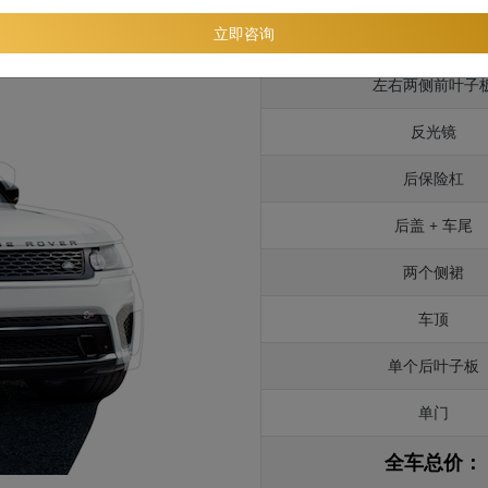
立即咨询
引擎盖
左右两侧前叶子
反光镜
后保险杠
后盖 + 车尾
两个侧裙
车顶
单个后叶子板
单门
全车总价：