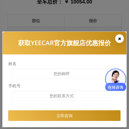
全车总价：
￥ 10054.00
部位
报价
前保险杠
￥2174.00
获取YEECAR官方旗舰店优惠报价
引擎盖
￥2475.00
左右两侧前叶子板
￥1855.00
姓名
反光镜
￥370.00
后保险杠
￥1148.00
手机号
后盖 + 车尾
￥1064.00
两个侧裙
￥0.00
立即咨询
车顶
￥1325.00