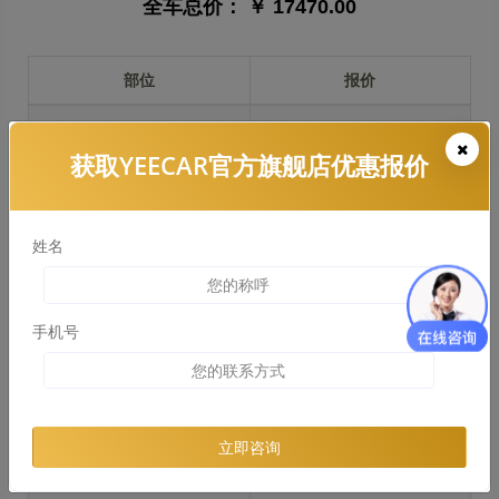
全车总价：
￥ 17470.00
部位
报价
前保险杠
￥4700.00
获取YEECAR官方旗舰店优惠报价
引擎盖
￥4768.00
左右两侧前叶子板
￥3575.00
姓名
反光镜
￥714.00
后保险杠
￥0.00
手机号
后盖 + 车尾
￥4609.00
两个侧裙
￥2479.00
立即咨询
车顶
￥1974.00