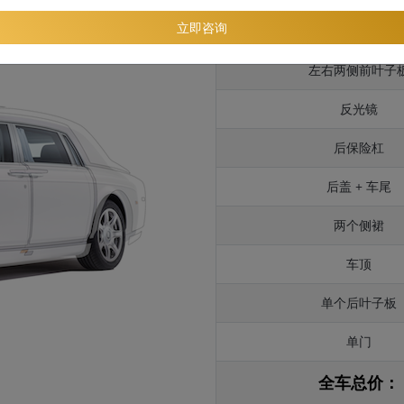
立即咨询
引擎盖
左右两侧前叶子
反光镜
后保险杠
后盖 + 车尾
两个侧裙
车顶
单个后叶子板
单门
全车总价：