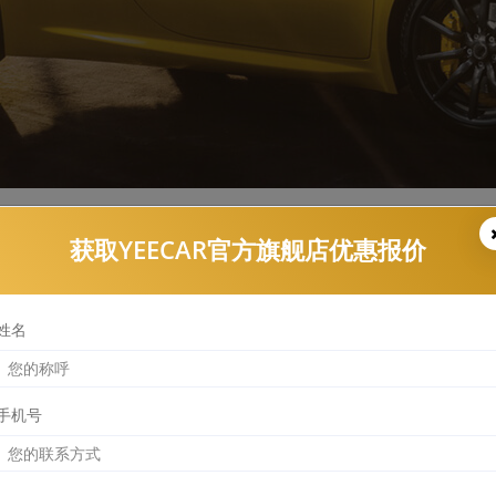
获取YEECAR官方旗舰店优惠报价
YEECAR漆面保护膜报价查询结果
姓名
手机号
R-G6
部位
前保险杠