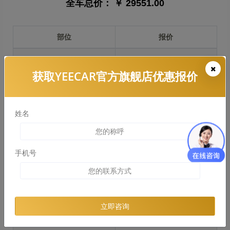
全车总价：
￥ 29551.00
部位
报价
前保险杠
￥3690.00
获取YEECAR官方旗舰店优惠报价
引擎盖
￥8408.00
左右两侧前叶子板
￥6306.00
姓名
反光镜
￥1261.00
后保险杠
￥4203.00
手机号
后盖 + 车尾
￥5754.00
两个侧裙
￥4899.00
立即咨询
车顶
￥2354.00