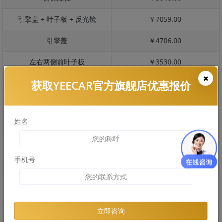
引擎盖 + 叶子板 + 反光镜
￥7059.00
引擎盖
￥4706.00
左右两侧前叶子板
￥3530.00
获取YEECAR官方旗舰店优惠报价
反光镜
￥705.00
后保险杠
￥2225.00
姓名
后盖 + 车尾
￥2205.00
两个侧裙
￥2824.00
手机号
车顶
￥2975.00
右后叶子板 + 右侧两个门
￥5111.00
左后叶子板 + 左侧两个门
￥5111.00
立即咨询