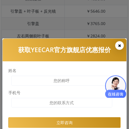
引擎盖 + 叶子板 + 反光镜
￥5646.00
引擎盖
￥3765.00
左右两侧前叶子板
￥2824.00
获取YEECAR官方旗舰店优惠报价
反光镜
￥564.00
后保险杠
￥1780.00
姓名
后盖 + 车尾
￥1764.00
两个侧裙
￥2259.00
手机号
车顶
￥2380.00
右后叶子板 + 右侧两个门
￥4089.00
左后叶子板 + 左侧两个门
￥4089.00
立即咨询