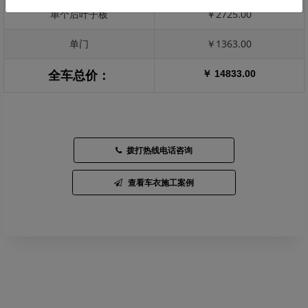
单个后叶子板
￥2725.00
单门
￥1363.00
￥ 14833.00
全车总价：
拨打热线电话咨询
查看车衣施工案例