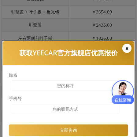
引擎盖 + 叶子板 + 反光镜
￥3654.00
引擎盖
￥2436.00
左右两侧前叶子板
￥1826.00
获取YEECAR官方旗舰店优惠报价
反光镜
￥365.00
后保险杠
￥1186.00
姓名
后盖 + 车尾
￥1730.00
两个侧裙
￥0.00
手机号
车顶
￥0.00
右后叶子板 + 右侧两个门
￥3603.00
左后叶子板 + 左侧两个门
￥3603.00
立即咨询