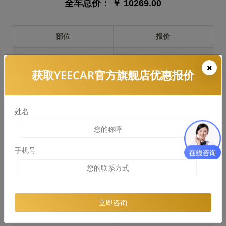
全车总价：
￥ 10269.00
部位
报价
前保险杠
￥1795.00
获取YEECAR官方旗舰店优惠报价
引擎盖
￥2730.00
左右两侧前叶子板
￥1625.00
姓名
反光镜
￥325.00
后保险杠
￥2029.00
手机号
后盖 + 车尾
￥1608.00
两个侧裙
￥0.00
立即咨询
车顶
￥2464.00