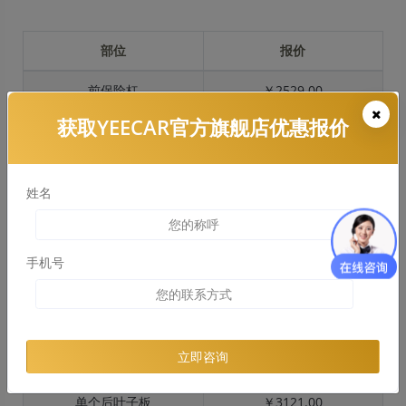
部位
报价
前保险杠
￥2529.00
获取YEECAR官方旗舰店优惠报价
引擎盖
￥3916.00
左右两侧前叶子板
￥2081.00
姓名
反光镜
￥416.00
后保险杠
￥2309.00
手机号
后盖 + 车尾
￥1945.00
两个侧裙
￥1824.00
立即咨询
车顶
￥3314.00
单个后叶子板
￥3121.00