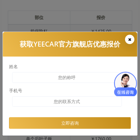
部位
报价
前保险杠
￥1425.00
获取YEECAR官方旗舰店优惠报价
引擎盖
￥2209.00
左右两侧前叶子板
￥1174.00
姓名
反光镜
￥234.00
后保险杠
￥1301.00
手机号
后盖 + 车尾
￥1096.00
两个侧裙
￥1029.00
立即咨询
车顶
￥1869.00
单个后叶子板
￥1760.00