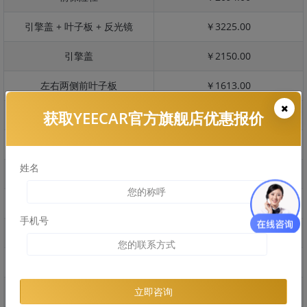
引擎盖 + 叶子板 + 反光镜
￥3225.00
引擎盖
￥2150.00
左右两侧前叶子板
￥1613.00
获取YEECAR官方旗舰店优惠报价
反光镜
￥321.00
后保险杠
￥1609.00
姓名
后盖 + 车尾
￥1771.00
两个侧裙
￥2204.00
手机号
车顶
￥1000.00
右后叶子板 + 右侧两个门
￥2720.00
左后叶子板 + 左侧两个门
￥2720.00
立即咨询