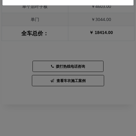
单个后叶子板
￥4603.00
单门
￥3044.00
￥ 18414.00
全车总价：
拨打热线电话咨询
查看车衣施工案例