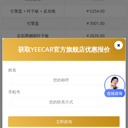
引擎盖 + 叶子板 + 反光镜
￥5254.00
引擎盖
￥3501.00
左右两侧前叶子板
￥2626.00
获取YEECAR官方旗舰店优惠报价
反光镜
￥525.00
后保险杠
￥2945.00
姓名
后盖 + 车尾
￥1766.00
两个侧裙
￥1793.00
手机号
车顶
￥2863.00
右后叶子板 + 右侧两个门
￥6905.00
左后叶子板 + 左侧两个门
￥6905.00
立即咨询