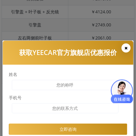
引擎盖 + 叶子板 + 反光镜
￥4124.00
引擎盖
￥2749.00
左右两侧前叶子板
￥2061.00
获取YEECAR官方旗舰店优惠报价
反光镜
￥411.00
后保险杠
￥2449.00
姓名
后盖 + 车尾
￥1913.00
两个侧裙
￥1225.00
手机号
车顶
￥1570.00
右后叶子板 + 右侧两个门
￥4814.00
左后叶子板 + 左侧两个门
￥4814.00
立即咨询