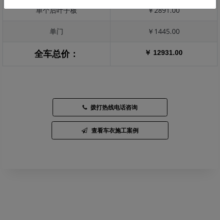
单个后叶子板
￥2891.00
单门
￥1445.00
￥ 12931.00
全车总价：
拨打热线电话咨询
查看车衣施工案例