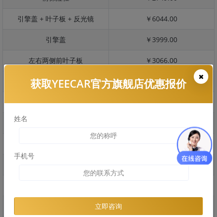
引擎盖 + 叶子板 + 反光镜
￥6044.00
引擎盖
￥3999.00
左右两侧前叶子板
￥3066.00
获取YEECAR官方旗舰店优惠报价
反光镜
￥614.00
后保险杠
￥2050.00
姓名
后盖 + 车尾
￥1506.00
两个侧裙
￥1245.00
手机号
车顶
￥2969.00
右后叶子板 + 右侧两个门
￥4338.00
左后叶子板 + 左侧两个门
￥4338.00
立即咨询