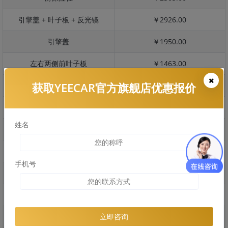
引擎盖 + 叶子板 + 反光镜
￥2926.00
引擎盖
￥1950.00
左右两侧前叶子板
￥1463.00
获取YEECAR官方旗舰店优惠报价
反光镜
￥291.00
后保险杠
￥1983.00
姓名
后盖 + 车尾
￥1729.00
两个侧裙
￥870.00
手机号
车顶
￥1114.00
右后叶子板 + 右侧两个门
￥3415.00
左后叶子板 + 左侧两个门
￥3415.00
立即咨询