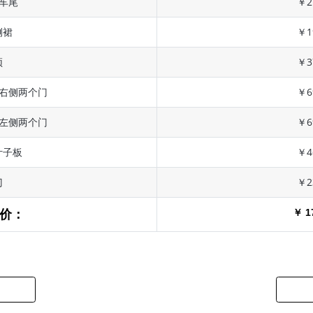
 车尾
￥2
侧裙
￥1
顶
￥3
 右侧两个门
￥6
 左侧两个门
￥6
叶子板
￥4
门
￥2
￥ 1
价：