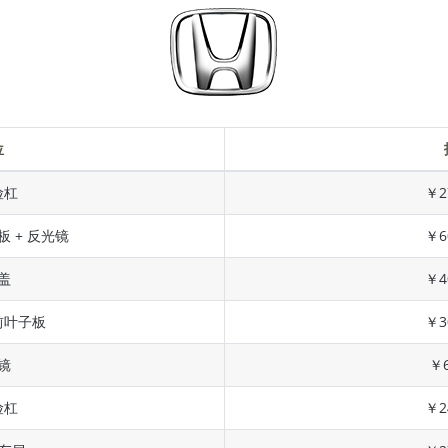
位
险杠
￥2
板 + 反光镜
￥6
盖
￥4
前叶子板
￥3
镜
￥6
险杠
￥2