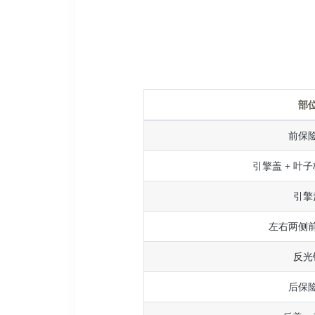
部
前保
引擎盖 + 叶子
引擎
左右两侧
反光
后保