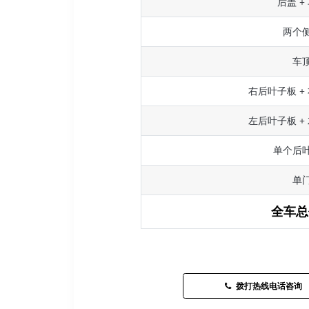
后盖 +
两个
车
右后叶子板 +
左后叶子板 +
单个后
单
全车总
拨打热线电话咨询