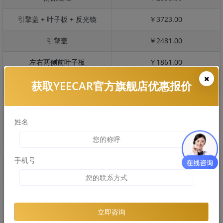
引擎盖 + 叶子板 + 反光镜
￥3723.00
引擎盖
￥2481.00
左右两侧前叶子板
￥1861.00
获取YEECAR官方旗舰店优惠报价
反光镜
￥371.00
后保险杠
￥2649.00
姓名
后盖 + 车尾
￥3255.00
两个侧裙
￥2176.00
手机号
车顶
￥6754.00
右后叶子板 + 右侧两个门
￥7799.00
左后叶子板 + 左侧两个门
￥7799.00
立即咨询