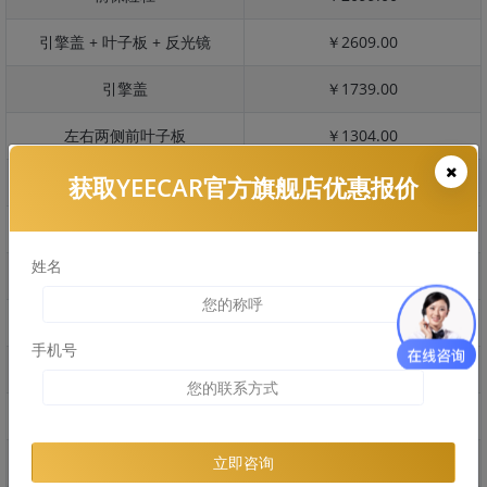
引擎盖 + 叶子板 + 反光镜
￥2609.00
引擎盖
￥1739.00
左右两侧前叶子板
￥1304.00
获取YEECAR官方旗舰店优惠报价
反光镜
￥260.00
后保险杠
￥1958.00
姓名
后盖 + 车尾
￥1299.00
两个侧裙
￥2983.00
手机号
车顶
￥2001.00
右后叶子板 + 右侧两个门
￥3430.00
左后叶子板 + 左侧两个门
￥3430.00
立即咨询