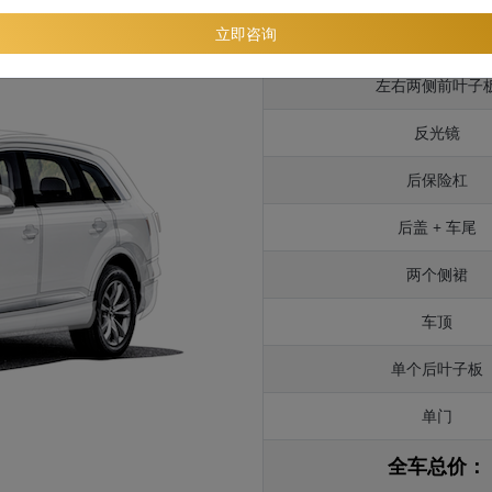
立即咨询
引擎盖
左右两侧前叶子
反光镜
后保险杠
后盖 + 车尾
两个侧裙
车顶
单个后叶子板
单门
全车总价：