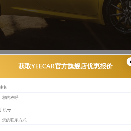
获取YEECAR官方旗舰店优惠报价
YEECAR漆面保护膜报价查询结果
姓名
手机号
G6
部位
前保险杠