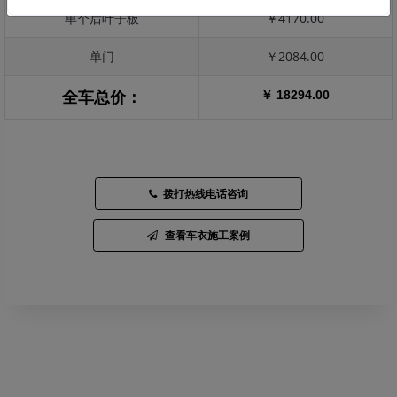
单个后叶子板
￥4170.00
单门
￥2084.00
￥ 18294.00
全车总价：
拨打热线电话咨询
查看车衣施工案例