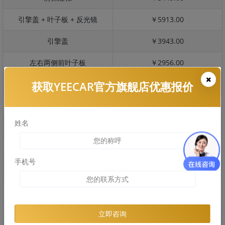
引擎盖 + 叶子板 + 反光镜
￥5913.00
引擎盖
￥3943.00
左右两侧前叶子板
￥2956.00
获取YEECAR官方旗舰店优惠报价
反光镜
￥591.00
后保险杠
￥3093.00
姓名
后盖 + 车尾
￥2401.00
两个侧裙
￥2060.00
手机号
车顶
￥2955.00
右后叶子板 + 右侧两个门
￥6254.00
左后叶子板 + 左侧两个门
￥6254.00
立即咨询