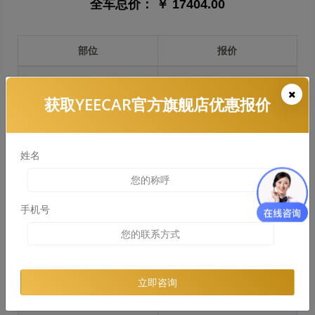
全车总价：
￥ 17404.00
部位
报价
前保险杠
￥3275.00
获取YEECAR官方旗舰店优惠报价
引擎盖
￥3931.00
左右两侧前叶子板
￥2949.00
姓名
反光镜
￥589.00
后保险杠
￥3048.00
手机号
后盖 + 车尾
￥2396.00
两个侧裙
￥1630.00
立即咨询
车顶
￥2949.00