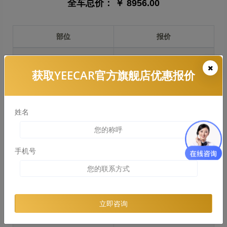
全车总价：
￥ 8956.00
部位
报价
前保险杠
￥1710.00
获取YEECAR官方旗舰店优惠报价
引擎盖
￥2420.00
左右两侧前叶子板
￥1815.00
姓名
反光镜
￥363.00
后保险杠
￥1520.00
手机号
后盖 + 车尾
￥869.00
两个侧裙
￥549.00
立即咨询
车顶
￥1691.00