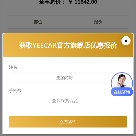
全车总价：
￥ 11642.00
部位
报价
前保险杠
￥2229.00
获取YEECAR官方旗舰店优惠报价
引擎盖
￥2488.00
左右两侧前叶子板
￥1865.00
姓名
反光镜
￥373.00
后保险杠
￥1728.00
手机号
后盖 + 车尾
￥1530.00
两个侧裙
￥1936.00
立即咨询
车顶
￥1855.00