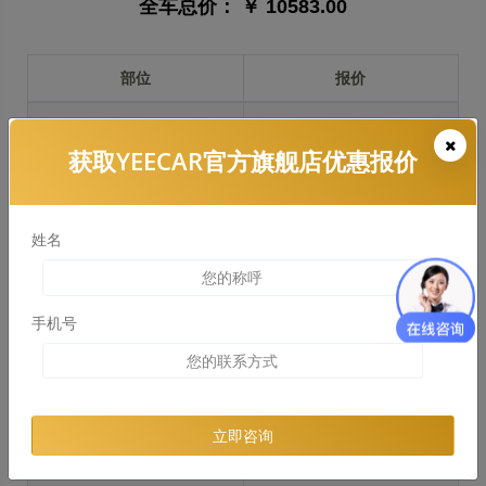
全车总价：
￥ 10583.00
部位
报价
前保险杠
￥1655.00
获取YEECAR官方旗舰店优惠报价
引擎盖
￥2453.00
左右两侧前叶子板
￥1840.00
姓名
反光镜
￥366.00
后保险杠
￥1555.00
手机号
后盖 + 车尾
￥1131.00
两个侧裙
￥1379.00
立即咨询
车顶
￥1238.00