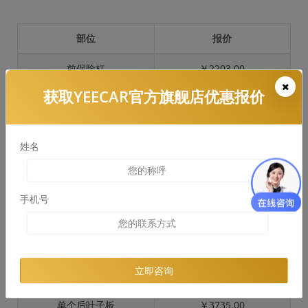
部位
报价
前保险杠
￥2203.00
获取YEECAR官方旗舰店优惠报价
引擎盖
￥3059.00
左右两侧前叶子板
￥2294.00
姓名
反光镜
￥459.00
后保险杠
￥1998.00
手机号
后盖 + 车尾
￥1123.00
两个侧裙
￥1123.00
立即咨询
车顶
￥2966.00
单个后叶子板
￥3735.00