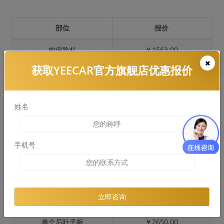
部位
报价
前保险杠
￥1563.00
获取YEECAR官方旗舰店优惠报价
引擎盖
￥2170.00
左右两侧前叶子板
￥1628.00
姓名
反光镜
￥325.00
后保险杠
￥1416.00
手机号
后盖 + 车尾
￥795.00
两个侧裙
￥795.00
立即咨询
车顶
￥2105.00
单个后叶子板
￥2650.00