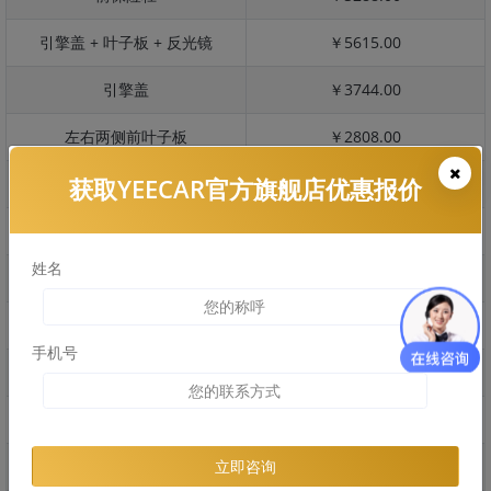
引擎盖 + 叶子板 + 反光镜
￥5615.00
引擎盖
￥3744.00
左右两侧前叶子板
￥2808.00
获取YEECAR官方旗舰店优惠报价
反光镜
￥561.00
后保险杠
￥1736.00
姓名
后盖 + 车尾
￥1610.00
两个侧裙
￥0.00
手机号
车顶
￥2004.00
右后叶子板 + 右侧两个门
￥6313.00
左后叶子板 + 左侧两个门
￥6313.00
立即咨询