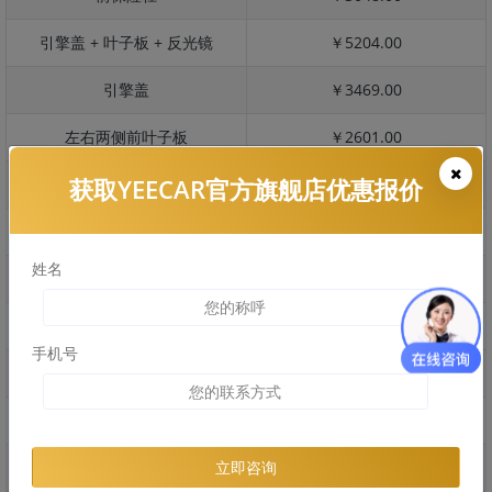
引擎盖 + 叶子板 + 反光镜
￥5204.00
引擎盖
￥3469.00
左右两侧前叶子板
￥2601.00
获取YEECAR官方旗舰店优惠报价
反光镜
￥520.00
后保险杠
￥1609.00
姓名
后盖 + 车尾
￥1493.00
两个侧裙
￥0.00
手机号
车顶
￥1856.00
右后叶子板 + 右侧两个门
￥5850.00
左后叶子板 + 左侧两个门
￥5850.00
立即咨询