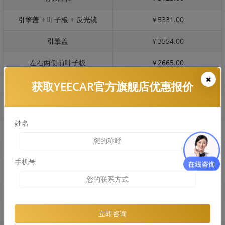
引擎盖 + 叶子板 + 反光镜
￥5331.00
引擎盖
￥3554.00
左右两侧前叶子板
￥2665.00
获取YEECAR官方旗舰店优惠报价
反光镜
￥533.00
后保险杠
￥1649.00
姓名
后盖 + 车尾
￥1529.00
两个侧裙
￥0.00
手机号
车顶
￥1903.00
右后叶子板 + 右侧两个门
￥5993.00
左后叶子板 + 左侧两个门
￥5993.00
立即咨询