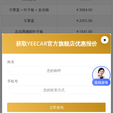
引擎盖 + 叶子板 + 反光镜
￥3084.00
引擎盖
￥2055.00
左右两侧前叶子板
￥1541.00
获取YEECAR官方旗舰店优惠报价
反光镜
￥308.00
后保险杠
￥954.00
姓名
后盖 + 车尾
￥884.00
两个侧裙
￥0.00
手机号
车顶
￥1100.00
右后叶子板 + 右侧两个门
￥3466.00
左后叶子板 + 左侧两个门
￥3466.00
立即咨询