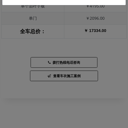
单个后叶子板
￥4195.00
单门
￥2096.00
￥ 17334.00
全车总价：
拨打热线电话咨询
查看车衣施工案例