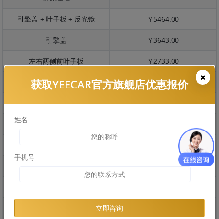
引擎盖 + 叶子板 + 反光镜
￥5464.00
引擎盖
￥3643.00
左右两侧前叶子板
￥2733.00
获取YEECAR官方旗舰店优惠报价
反光镜
￥546.00
后保险杠
￥2220.00
姓名
后盖 + 车尾
￥2483.00
两个侧裙
￥1773.00
手机号
车顶
￥3953.00
右后叶子板 + 右侧两个门
￥6293.00
左后叶子板 + 左侧两个门
￥6293.00
立即咨询