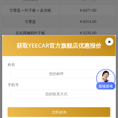
引擎盖 + 叶子板 + 反光镜
￥6471.00
引擎盖
￥4314.00
左右两侧前叶子板
￥3235.00
获取YEECAR官方旗舰店优惠报价
反光镜
￥646.00
后保险杠
￥2629.00
姓名
后盖 + 车尾
￥2940.00
两个侧裙
￥2100.00
手机号
车顶
￥3733.00
右后叶子板 + 右侧两个门
￥7451.00
左后叶子板 + 左侧两个门
￥7451.00
立即咨询