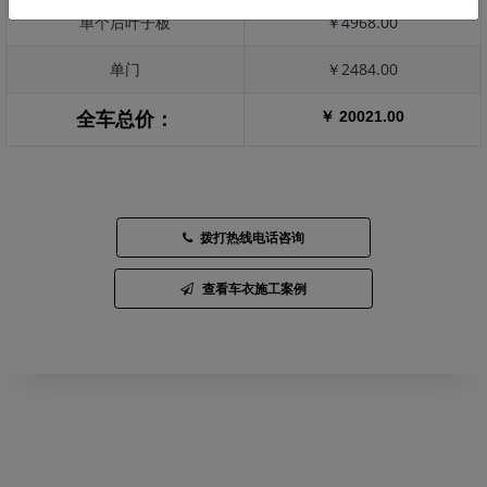
单个后叶子板
￥4968.00
单门
￥2484.00
￥ 20021.00
全车总价：
拨打热线电话咨询
查看车衣施工案例