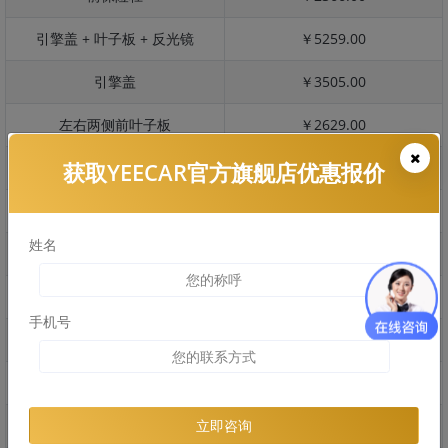
引擎盖 + 叶子板 + 反光镜
￥5259.00
引擎盖
￥3505.00
左右两侧前叶子板
￥2629.00
获取YEECAR官方旗舰店优惠报价
反光镜
￥525.00
后保险杠
￥2135.00
姓名
后盖 + 车尾
￥2389.00
两个侧裙
￥1706.00
手机号
车顶
￥3511.00
右后叶子板 + 右侧两个门
￥6054.00
左后叶子板 + 左侧两个门
￥6054.00
立即咨询