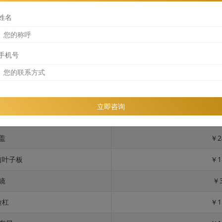
姓名
手机号
位
险杠
￥1
立即咨询
板 + 反光镜
￥3
盖
￥2
前叶子板
￥1
镜
￥3
险杠
￥1