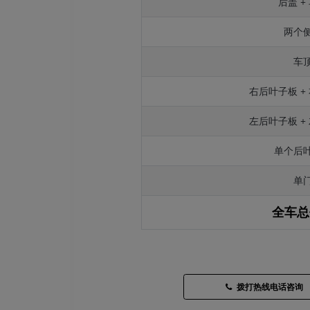
后盖 +
两个
车
右后叶子板 +
左后叶子板 +
单个后
单
全车总
拨打热线电话咨询