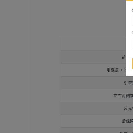
部
前保
引擎盖 + 叶子
引擎
左右两侧
反光
后保