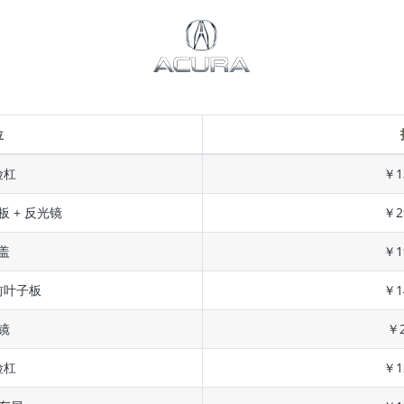
位
险杠
￥1
板 + 反光镜
￥2
盖
￥1
前叶子板
￥1
镜
￥2
险杠
￥1