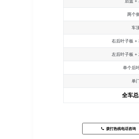
后盖 +
两个
车
右后叶子板 +
左后叶子板 +
单个后
单
全车总
拨打热线电话咨询