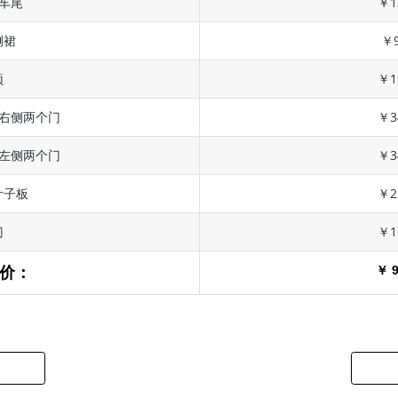
 车尾
￥1
侧裙
￥9
顶
￥1
 右侧两个门
￥3
 左侧两个门
￥3
叶子板
￥2
门
￥1
￥ 9
价：