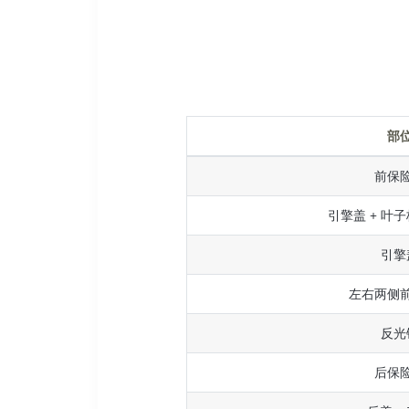
部
前保
引擎盖 + 叶子
引擎
左右两侧
反光
后保