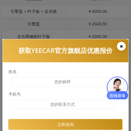
引擎盖 + 叶子板 + 反光镜
￥4000.00
引擎盖
￥2668.00
左右两侧前叶子板
￥2000.00
获取YEECAR官方旗舰店优惠报价
反光镜
￥400.00
后保险杠
￥1238.00
姓名
后盖 + 车尾
￥1146.00
两个侧裙
￥0.00
手机号
车顶
￥1428.00
右后叶子板 + 右侧两个门
￥4498.00
左后叶子板 + 左侧两个门
￥4498.00
立即咨询