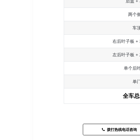
后盖 +
两个
车
右后叶子板 +
左后叶子板 +
单个后
单
全车总
拨打热线电话咨询