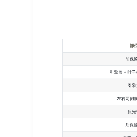
部
前保
引擎盖 + 叶子
引擎
左右两侧
反光
后保