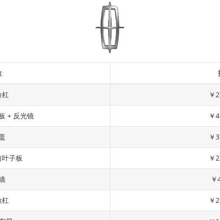
位
险杠
￥2
板 + 反光镜
￥4
盖
￥3
前叶子板
￥2
镜
￥4
险杠
￥2