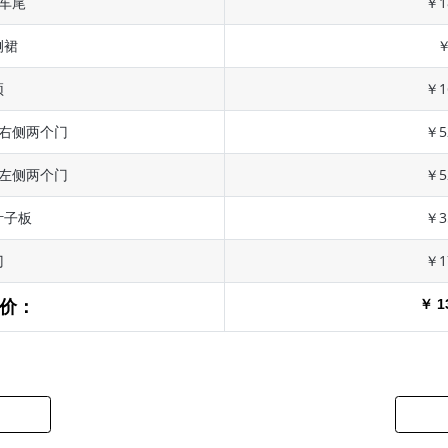
 车尾
￥1
侧裙
￥
顶
￥1
 右侧两个门
￥5
 左侧两个门
￥5
叶子板
￥3
门
￥1
￥ 1
价：