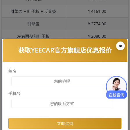
引擎盖 + 叶子板 + 反光镜
￥4161.00
引擎盖
￥2774.00
左右两侧前叶子板
￥2080.00
获取YEECAR官方旗舰店优惠报价
反光镜
￥415.00
后保险杠
￥2091.00
姓名
后盖 + 车尾
￥1658.00
两个侧裙
￥0.00
手机号
车顶
￥1485.00
右后叶子板 + 右侧两个门
￥4678.00
左后叶子板 + 左侧两个门
￥4678.00
立即咨询