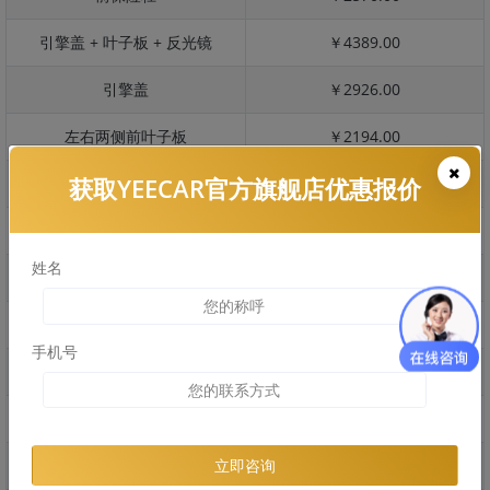
引擎盖 + 叶子板 + 反光镜
￥4389.00
引擎盖
￥2926.00
左右两侧前叶子板
￥2194.00
获取YEECAR官方旗舰店优惠报价
反光镜
￥438.00
后保险杠
￥1358.00
姓名
后盖 + 车尾
￥1259.00
两个侧裙
￥0.00
手机号
车顶
￥1566.00
右后叶子板 + 右侧两个门
￥4934.00
左后叶子板 + 左侧两个门
￥4934.00
立即咨询