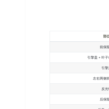
部
前保
引擎盖 + 叶子
引擎
左右两侧
反光
后保