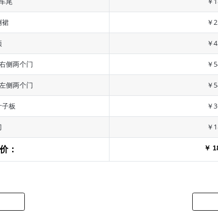
 车尾
￥1
侧裙
￥2
顶
￥4
 右侧两个门
￥5
 左侧两个门
￥5
叶子板
￥3
门
￥1
￥ 1
价：