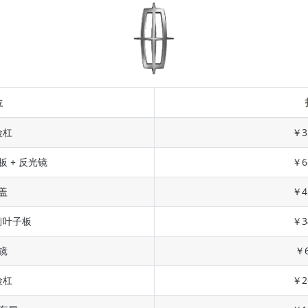
位
险杠
￥3
板 + 反光镜
￥6
盖
￥4
前叶子板
￥3
镜
￥6
险杠
￥2