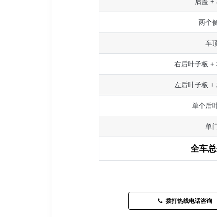
后盖 +
两个
车
右后叶子板 +
左后叶子板 +
单个后
单
全车总
拨打热线电话咨询